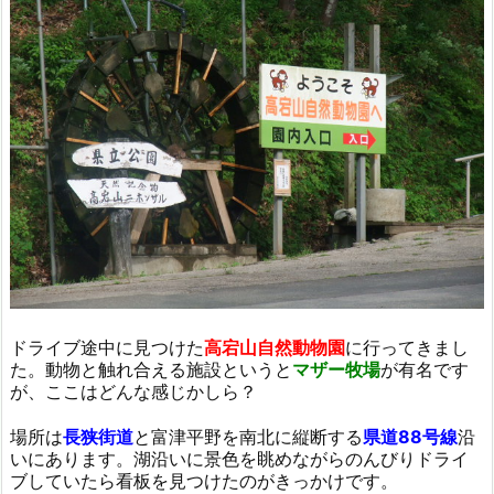
ドライブ途中に見つけた
高宕山自然動物園
に行ってきまし
た。動物と触れ合える施設というと
マザー牧場
が有名です
が、ここはどんな感じかしら？
場所は
長狭街道
と富津平野を南北に縦断する
県道88号線
沿
いにあります。湖沿いに景色を眺めながらのんびりドライ
ブしていたら看板を見つけたのがきっかけです。