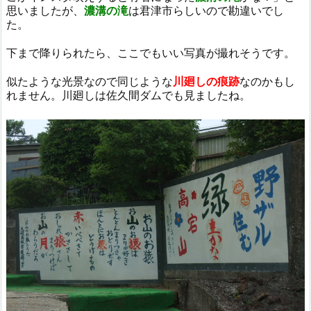
思いましたが、
濃溝の滝
は君津市らしいので勘違いでし
た。
下まで降りられたら、ここでもいい写真が撮れそうです。
似たような光景なので同じような
川廻しの痕跡
なのかもし
れません。川廻しは佐久間ダムでも見ましたね。