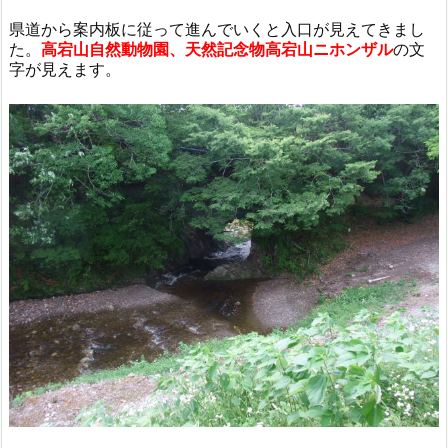
県道から案内板に従って進んでいくと入口が見えてきまし
た。
高宕山自然動物園、天然記念物高宕山ニホンザル
の文
字が見えます。