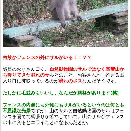
何故かフェンスの外にサルがいる！！？？
係員のおじさん曰く、
自然動物園のサルではなく高宕山か
ら降りてきた群れのサ
ルとのこと。お客さんが一番通る出
入り口に陣取っているのが
群れのボス
なんだそうです。
たしかに毛並みもいいし、なんだか風格があります(笑)
フェンスの内側にも外側にもサルがいるというのは何とも
不思議な光景
ですが、山のサルと自然動物園のサルはフェ
ンスを隔てて縄張りが確立していて、山のサルがフェンス
の中に入るとエライことになるんだとか。