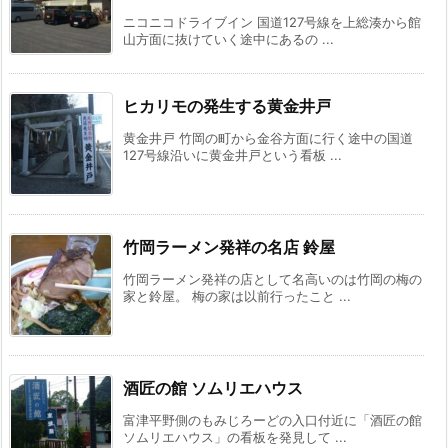
ニコニコドライブイン 国道127号線を上総湊から館
山方面に抜けていく途中にあるの ...
ヒカリモの発生する黄金井戸
黄金井戸 竹岡の町から金谷方面に行く途中の国道
127号線沿いに黄金井戸という看板 ...
竹岡ラーメン発祥の名店 鈴屋
竹岡ラーメン発祥の店として名高いのは竹岡の梅の
家と鈴屋。 梅の家は以前行ったこと ...
酒匠の館 ソムリエハウス
富津平野側のもみじろーどの入口付近に「酒匠の館
ソムリエハウス」の看板を発見して ...