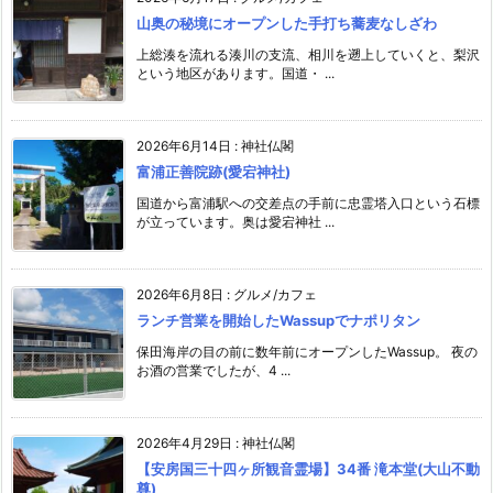
山奥の秘境にオープンした手打ち蕎麦なしざわ
上総湊を流れる湊川の支流、相川を遡上していくと、梨沢
という地区があります。国道・ ...
2026年6月14日
:
神社仏閣
富浦正善院跡(愛宕神社)
国道から富浦駅への交差点の手前に忠霊塔入口という石標
が立っています。奥は愛宕神社 ...
2026年6月8日
:
グルメ/カフェ
ランチ営業を開始したWassupでナポリタン
保田海岸の目の前に数年前にオープンしたWassup。 夜の
お酒の営業でしたが、4 ...
2026年4月29日
:
神社仏閣
【安房国三十四ヶ所観音霊場】34番 滝本堂(大山不動
尊)