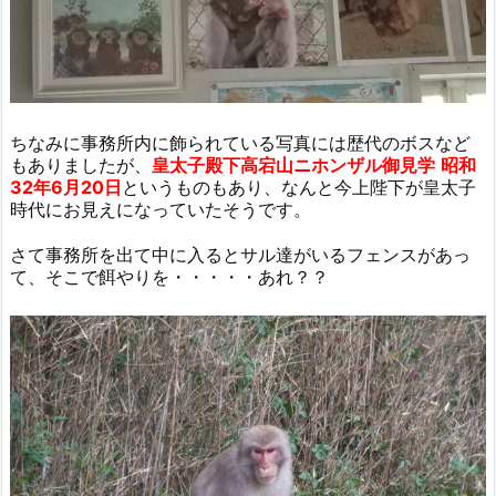
ちなみに事務所内に飾られている写真には歴代のボスなど
もありましたが、
皇太子殿下高宕山ニホンザル御見学
昭和
32年6月20日
というものもあり、なんと今上陛下が皇太子
時代にお見えになっていたそうです。
さて事務所を出て中に入るとサル達がいるフェンスがあっ
て、そこで餌やりを・・・・・あれ？？