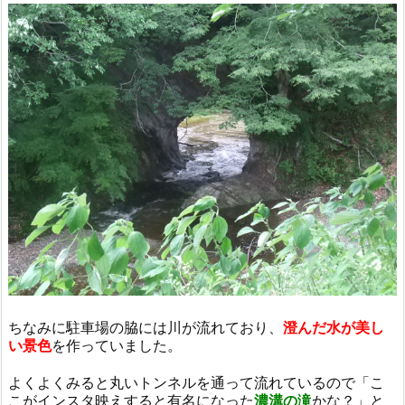
ちなみに駐車場の脇には川が流れており、
澄んだ水が美し
い景色
を作っていました。
よくよくみると丸いトンネルを通って流れているので「こ
こがインスタ映えすると有名になった
濃溝の滝
かな？」と