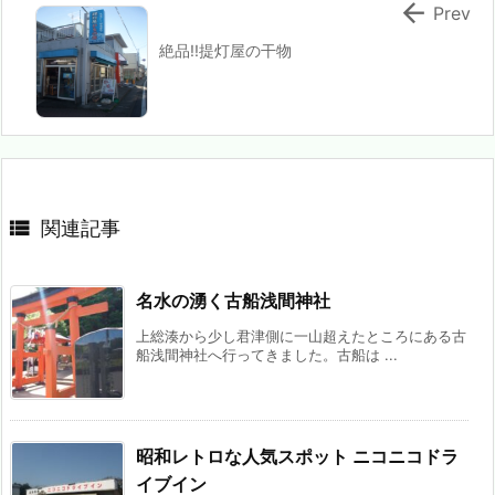

Prev
絶品!!提灯屋の干物

関連記事
名水の湧く古船浅間神社
上総湊から少し君津側に一山超えたところにある古
船浅間神社へ行ってきました。古船は ...
昭和レトロな人気スポット ニコニコドラ
イブイン