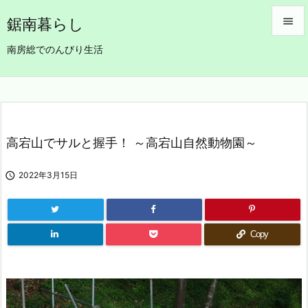
鋸南暮らし


南房総でのんびり生活
メニュ

サイド

前へ
高宕山でサルと握手！ ～高宕山自然動物園～

次へ

2022年3月15日

検索
Copy