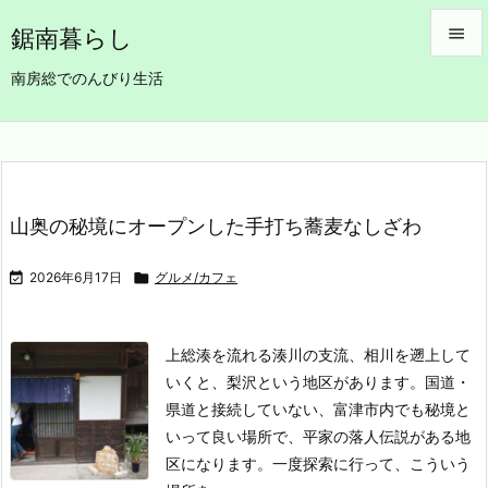
鋸南暮らし


南房総でのんびり生活
メニュ

サイド

前へ
山奥の秘境にオープンした手打ち蕎麦なしざわ

次へ

2026年6月17日

グルメ/カフェ

検索
上総湊を流れる湊川の支流、相川を遡上して
いくと、梨沢という地区があります。国道・
県道と接続していない、富津市内でも秘境と
いって良い場所で、平家の落人伝説がある地
区になります。
一度探索に行って、こういう