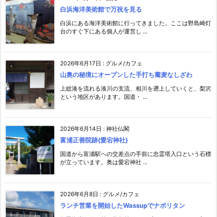
白浜海洋美術館で万祝を見る
白浜にある海洋美術館に行ってきました。ここは野島崎灯
台のすぐ下にある個人が運営し ...
2026年6月17日
:
グルメ/カフェ
山奥の秘境にオープンした手打ち蕎麦なしざわ
上総湊を流れる湊川の支流、相川を遡上していくと、梨沢
という地区があります。国道・ ...
2026年6月14日
:
神社仏閣
富浦正善院跡(愛宕神社)
国道から富浦駅への交差点の手前に忠霊塔入口という石標
が立っています。奥は愛宕神社 ...
2026年6月8日
:
グルメ/カフェ
ランチ営業を開始したWassupでナポリタン