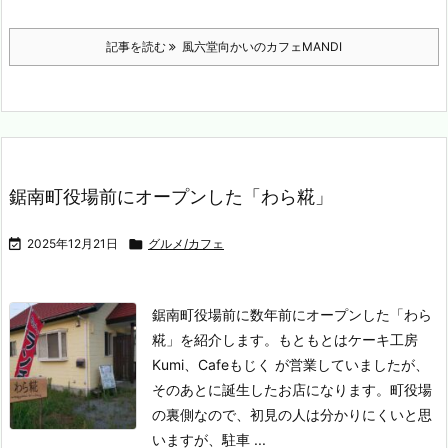
記事を読む
風六堂向かいのカフェMANDI
鋸南町役場前にオープンした「わら糀」

2025年12月21日

グルメ/カフェ
鋸南町役場前に数年前にオープンした「わら
糀」を紹介します。もともとはケーキ工房
Kumi、Cafeもじく が営業していましたが、
そのあとに誕生したお店になります。
町役場
の裏側なので、初見の人は分かりにくいと思
いますが、駐車 ...